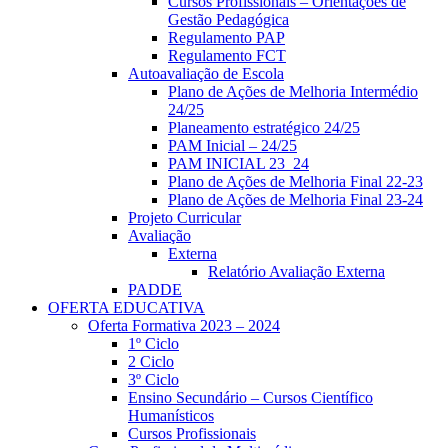
Cursos Profissionais – Orientações de
Gestão Pedagógica
Regulamento PAP
Regulamento FCT
Autoavaliação de Escola
Plano de Ações de Melhoria Intermédio
24/25
Planeamento estratégico 24/25
PAM Inicial – 24/25
PAM INICIAL 23_24
Plano de Ações de Melhoria Final 22-23
Plano de Ações de Melhoria Final 23-24
Projeto Curricular
Avaliação
Externa
Relatório Avaliação Externa
PADDE
OFERTA EDUCATIVA
Oferta Formativa 2023 – 2024
1º Ciclo
2 Ciclo
3º Ciclo
Ensino Secundário – Cursos Científico
Humanísticos
Cursos Profissionais