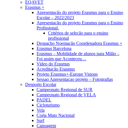
EQAVET
Erasmus +
Apresentação do projeto Erasmus para o Ensino
Escolar – 2022/2023
Apresentação do projeto Erasmus para o Ensino
Profissional.
Critérios de seleção para o ensino
profissional
Despacho Noemação Coordenadora Erasmus +
Erasmus Barcelona
Erasmus – Mobilidade de alunos para Milão –
Foi assim que Aconteceu…
Video do Erasmus
Acreditação Erasmus
Projeto Erasmus+-Europe Visions
Sessao Apresentacao projeto – Fotografias
Desporto Escolar
Campeonato Regional de SUR
Campeonato Regional de VELA
PADEL
Cicloturismo
Vela
Corta Mato Nacional
Surf
Canoagem