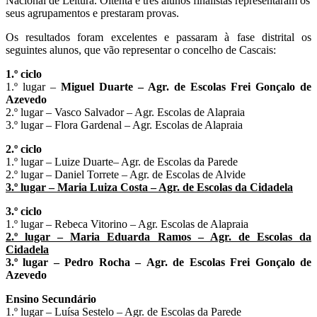
Nacional de Leitura. Oitenta e três alunos finalistas representaram os
seus agrupamentos e prestaram provas.
Os resultados foram excelentes e passaram à fase distrital os
seguintes alunos, que vão representar o concelho de Cascais:
1.º ciclo
1.º lugar –
Miguel Duarte
–
Agr. de Escolas Frei Gonçalo de
Azevedo
2.º lugar – Vasco Salvador – Agr. Escolas de Alapraia
3.º lugar – Flora Gardenal – Agr. Escolas de Alapraia
2.º ciclo
1.º lugar – Luize Duarte– Agr. de Escolas da Parede
2.º lugar – Daniel Torrete – Agr. de Escolas de Alvide
3.º lugar – Maria Luiza Costa – Agr. de Escolas da Cidadela
3.º ciclo
1.º lugar – Rebeca Vitorino – Agr. Escolas de Alapraia
2.º lugar – Maria Eduarda Ramos – Agr. de Escolas da
Cidadela
3.º lugar –
Pedro Rocha
–
Agr. de Escolas Frei Gonçalo de
Azevedo
Ensino Secundário
1.º lugar – Luísa Sestelo – Agr. de Escolas da Parede