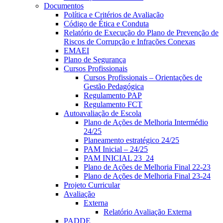
Documentos
Política e Critérios de Avaliação
Código de Ética e Conduta
Relatório de Execução do Plano de Prevenção de
Riscos de Corrupção e Infrações Conexas
EMAEI
Plano de Segurança
Cursos Profissionais
Cursos Profissionais – Orientações de
Gestão Pedagógica
Regulamento PAP
Regulamento FCT
Autoavaliação de Escola
Plano de Ações de Melhoria Intermédio
24/25
Planeamento estratégico 24/25
PAM Inicial – 24/25
PAM INICIAL 23_24
Plano de Ações de Melhoria Final 22-23
Plano de Ações de Melhoria Final 23-24
Projeto Curricular
Avaliação
Externa
Relatório Avaliação Externa
PADDE