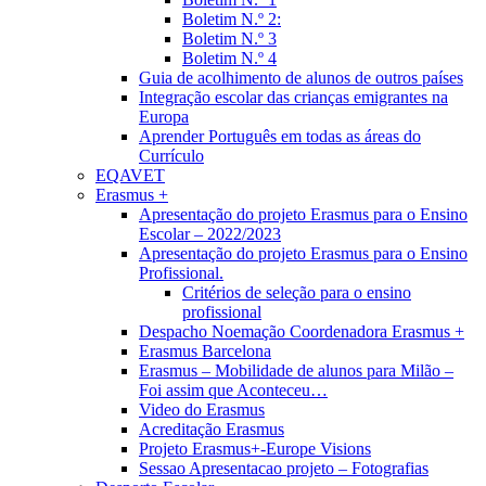
Boletim N.º 2:
Boletim N.º 3
Boletim N.º 4
Guia de acolhimento de alunos de outros países
Integração escolar das crianças emigrantes na
Europa
Aprender Português em todas as áreas do
Currículo
EQAVET
Erasmus +
Apresentação do projeto Erasmus para o Ensino
Escolar – 2022/2023
Apresentação do projeto Erasmus para o Ensino
Profissional.
Critérios de seleção para o ensino
profissional
Despacho Noemação Coordenadora Erasmus +
Erasmus Barcelona
Erasmus – Mobilidade de alunos para Milão –
Foi assim que Aconteceu…
Video do Erasmus
Acreditação Erasmus
Projeto Erasmus+-Europe Visions
Sessao Apresentacao projeto – Fotografias