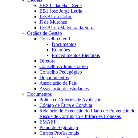
EBS Cidadela – Sede
EB1 José Jorge Letria
JI/EB1 do Cobre
JI de Murches
JI/EB1 da Malveira da Serra
Orgãos de Gestão
Conselho Geral
Documentos
Reuniões
Procedimentos Eleitorais
Diretora
Conselho Administrativo
Conselho Pedagógico
Departamentos
Associação de Pais
Associação de estudantes
Documentos
Política e Critérios de Avaliação
Código de Ética e Conduta
Relatório de Execução do Plano de Prevenção de
Riscos de Corrupção e Infrações Conexas
EMAEI
Plano de Segurança
Cursos Profissionais