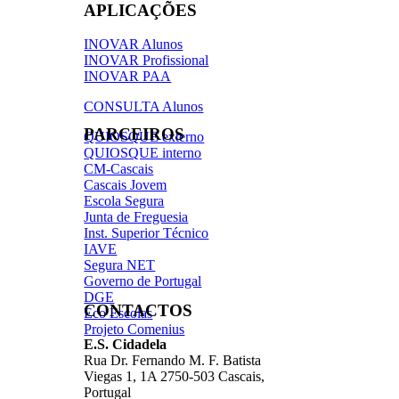
APLICAÇÕES
INOVAR Alunos
INOVAR Profissional
INOVAR PAA
CONSULTA Alunos
PARCEIROS
QUIOSQUE externo
QUIOSQUE interno
CM-Cascais
Cascais Jovem
Escola Segura
Junta de Freguesia
Inst. Superior Técnico
IAVE
Segura NET
Governo de Portugal
DGE
CONTACTOS
Eco Escolas
Projeto Comenius
E.S. Cidadela
Rua Dr. Fernando M. F. Batista
Viegas 1, 1A 2750-503 Cascais,
Portugal