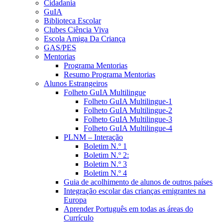
Cidadania
GuIA
Biblioteca Escolar
Clubes Ciência Viva
Escola Amiga Da Criança
GAS/PES
Mentorias
Programa Mentorias
Resumo Programa Mentorias
Alunos Estrangeiros
Folheto GuIA Multilingue
Folheto GuIA Multilingue-1
Folheto GuIA Multilingue-2
Folheto GuIA Multilingue-3
Folheto GuIA Multilingue-4
PLNM – Interação
Boletim N.º 1
Boletim N.º 2:
Boletim N.º 3
Boletim N.º 4
Guia de acolhimento de alunos de outros países
Integração escolar das crianças emigrantes na
Europa
Aprender Português em todas as áreas do
Currículo