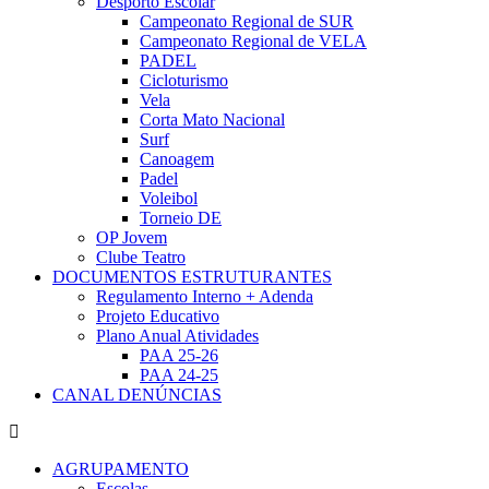
Desporto Escolar
Campeonato Regional de SUR
Campeonato Regional de VELA
PADEL
Cicloturismo
Vela
Corta Mato Nacional
Surf
Canoagem
Padel
Voleibol
Torneio DE
OP Jovem
Clube Teatro
DOCUMENTOS ESTRUTURANTES
Regulamento Interno + Adenda
Projeto Educativo
Plano Anual Atividades
PAA 25-26
PAA 24-25
CANAL DENÚNCIAS
AGRUPAMENTO
Escolas