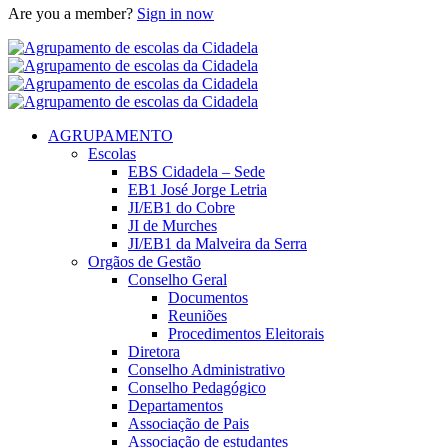
Are you a member?
Sign in now
AGRUPAMENTO
Escolas
EBS Cidadela – Sede
EB1 José Jorge Letria
JI/EB1 do Cobre
JI de Murches
JI/EB1 da Malveira da Serra
Orgãos de Gestão
Conselho Geral
Documentos
Reuniões
Procedimentos Eleitorais
Diretora
Conselho Administrativo
Conselho Pedagógico
Departamentos
Associação de Pais
Associação de estudantes