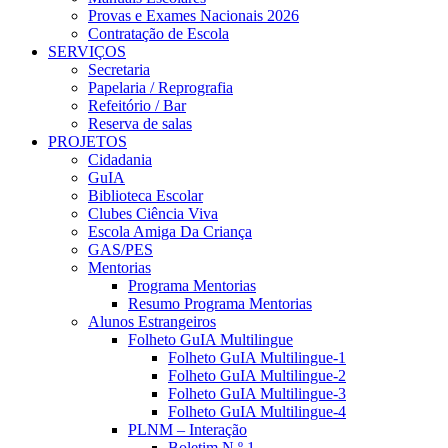
Provas e Exames Nacionais 2026
Contratação de Escola
SERVIÇOS
Secretaria
Papelaria / Reprografia
Refeitório / Bar
Reserva de salas
PROJETOS
Cidadania
GuIA
Biblioteca Escolar
Clubes Ciência Viva
Escola Amiga Da Criança
GAS/PES
Mentorias
Programa Mentorias
Resumo Programa Mentorias
Alunos Estrangeiros
Folheto GuIA Multilingue
Folheto GuIA Multilingue-1
Folheto GuIA Multilingue-2
Folheto GuIA Multilingue-3
Folheto GuIA Multilingue-4
PLNM – Interação
Boletim N.º 1