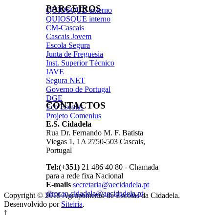
PARCEIROS
QUIOSQUE externo
QUIOSQUE interno
CM-Cascais
Cascais Jovem
Escola Segura
Junta de Freguesia
Inst. Superior Técnico
IAVE
Segura NET
Governo de Portugal
DGE
CONTACTOS
Eco Escolas
Projeto Comenius
E.S. Cidadela
Rua Dr. Fernando M. F. Batista
Viegas 1, 1A 2750-503 Cascais,
Portugal
Tel:(+351)
21 486 40 80 - Chamada
para a rede fixa Nacional
E-mails
secretaria@aecidadela.pt
direcao.cidadela@aecidadela.pt
,
Copyright © 2019 Agrupamento de Escolas da Cidadela.
Desenvolvido por
Siteiria
.