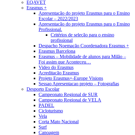
EQAVET
Erasmus +
Apresentação do projeto Erasmus para o Ensino
Escolar – 2022/2023
Apresentação do projeto Erasmus para o Ensino
Profissional.
Critérios de seleção para o ensino
profissional
Despacho Noemação Coordenadora Erasmus +
Erasmus Barcelona
Erasmus – Mobilidade de alunos para Milão –
Foi assim que Aconteceu…
Video do Erasmus
Acreditação Erasmus
Projeto Erasmus+-Europe Visions
Sessao Apresentacao projeto – Fotografias
Desporto Escolar
Campeonato Regional de SUR
Campeonato Regional de VELA
PADEL
Cicloturismo
Vela
Corta Mato Nacional
Surf
Canoagem