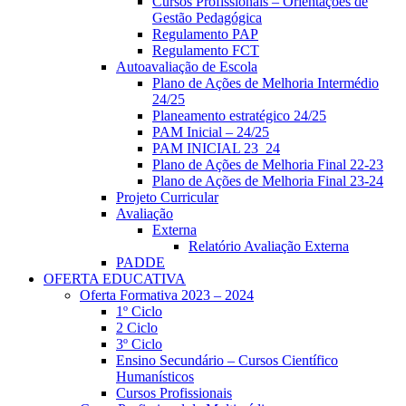
Cursos Profissionais – Orientações de
Gestão Pedagógica
Regulamento PAP
Regulamento FCT
Autoavaliação de Escola
Plano de Ações de Melhoria Intermédio
24/25
Planeamento estratégico 24/25
PAM Inicial – 24/25
PAM INICIAL 23_24
Plano de Ações de Melhoria Final 22-23
Plano de Ações de Melhoria Final 23-24
Projeto Curricular
Avaliação
Externa
Relatório Avaliação Externa
PADDE
OFERTA EDUCATIVA
Oferta Formativa 2023 – 2024
1º Ciclo
2 Ciclo
3º Ciclo
Ensino Secundário – Cursos Científico
Humanísticos
Cursos Profissionais