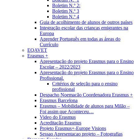
Boletim N.º 2:
Boletim N.º 3
Boletim N.º 4
Guia de acolhimento de alunos de outros países
Integração escolar das crianças emigrantes na
Europa
Aprender Português em todas as áreas do
Currículo
EQAVET
Erasmus +
Apresentação do projeto Erasmus para o Ensino
Escolar – 2022/2023
Apresentação do projeto Erasmus para o Ensino
Profissional.
Critérios de seleção para o ensino
profissional
Despacho Noemação Coordenadora Erasmus +
Erasmus Barcelona
Erasmus – Mobilidade de alunos para Milão –
Foi assim que Aconteceu…
Video do Erasmus
Acreditação Erasmus
Projeto Erasmus+-Europe Visions
Sessao Apresentacao projeto – Fotografias