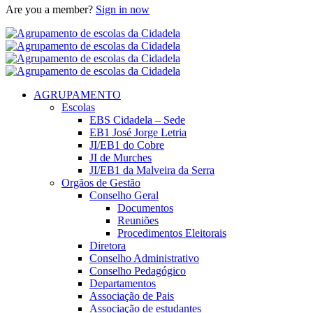
Are you a member?
Sign in now
AGRUPAMENTO
Escolas
EBS Cidadela – Sede
EB1 José Jorge Letria
JI/EB1 do Cobre
JI de Murches
JI/EB1 da Malveira da Serra
Orgãos de Gestão
Conselho Geral
Documentos
Reuniões
Procedimentos Eleitorais
Diretora
Conselho Administrativo
Conselho Pedagógico
Departamentos
Associação de Pais
Associação de estudantes