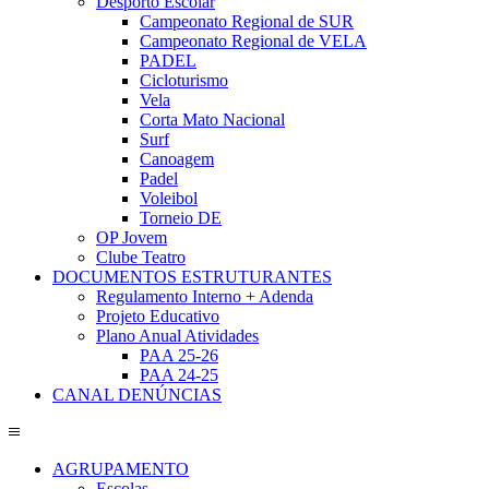
Desporto Escolar
Campeonato Regional de SUR
Campeonato Regional de VELA
PADEL
Cicloturismo
Vela
Corta Mato Nacional
Surf
Canoagem
Padel
Voleibol
Torneio DE
OP Jovem
Clube Teatro
DOCUMENTOS ESTRUTURANTES
Regulamento Interno + Adenda
Projeto Educativo
Plano Anual Atividades
PAA 25-26
PAA 24-25
CANAL DENÚNCIAS
AGRUPAMENTO
Escolas