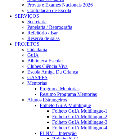
Provas e Exames Nacionais 2026
Contratação de Escola
SERVIÇOS
Secretaria
Papelaria / Reprografia
Refeitório / Bar
Reserva de salas
PROJETOS
Cidadania
GuIA
Biblioteca Escolar
Clubes Ciência Viva
Escola Amiga Da Criança
GAS/PES
Mentorias
Programa Mentorias
Resumo Programa Mentorias
Alunos Estrangeiros
Folheto GuIA Multilingue
Folheto GuIA Multilingue-1
Folheto GuIA Multilingue-2
Folheto GuIA Multilingue-3
Folheto GuIA Multilingue-4
PLNM – Interação
Boletim N.º 1