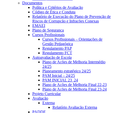
Documentos
Política e Critérios de Avaliação
Código de Ética e Conduta
Relatório de Execução do Plano de Prevenção de
Riscos de Corrupção e Infrações Conexas
EMAEI
Plano de Segurança
Cursos Profissionais
Cursos Profissionais – Orientações de
Gestão Pedagógica
Regulamento PAP
Regulamento FCT
Autoavaliação de Escola
Plano de Ações de Melhoria Intermédio
24/25
Planeamento estratégico 24/25
PAM Inicial – 24/25
PAM INICIAL 23_24
Plano de Ações de Melhoria Final 22-23
Plano de Ações de Melhoria Final 23-24
Projeto Curricular
Avaliação
Externa
Relatório Avaliação Externa
PADDE