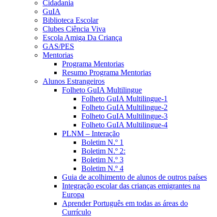
Cidadania
GuIA
Biblioteca Escolar
Clubes Ciência Viva
Escola Amiga Da Criança
GAS/PES
Mentorias
Programa Mentorias
Resumo Programa Mentorias
Alunos Estrangeiros
Folheto GuIA Multilingue
Folheto GuIA Multilingue-1
Folheto GuIA Multilingue-2
Folheto GuIA Multilingue-3
Folheto GuIA Multilingue-4
PLNM – Interação
Boletim N.º 1
Boletim N.º 2:
Boletim N.º 3
Boletim N.º 4
Guia de acolhimento de alunos de outros países
Integração escolar das crianças emigrantes na
Europa
Aprender Português em todas as áreas do
Currículo