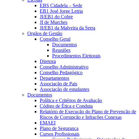
EBS Cidadela – Sede
EB1 José Jorge Letria
JI/EB1 do Cobre
JI de Murches
JI/EB1 da Malveira da Serra
Orgãos de Gestão
Conselho Geral
Documentos
Reuniões
Procedimentos Eleitorais
Diretora
Conselho Administrativo
Conselho Pedagógico
Departamentos
Associação de Pais
Associação de estudantes
Documentos
Política e Critérios de Avaliação
Código de Ética e Conduta
Relatório de Execução do Plano de Prevenção de
Riscos de Corrupção e Infrações Conexas
EMAEI
Plano de Segurança
Cursos Profissionais