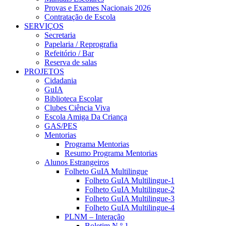
Provas e Exames Nacionais 2026
Contratação de Escola
SERVIÇOS
Secretaria
Papelaria / Reprografia
Refeitório / Bar
Reserva de salas
PROJETOS
Cidadania
GuIA
Biblioteca Escolar
Clubes Ciência Viva
Escola Amiga Da Criança
GAS/PES
Mentorias
Programa Mentorias
Resumo Programa Mentorias
Alunos Estrangeiros
Folheto GuIA Multilingue
Folheto GuIA Multilingue-1
Folheto GuIA Multilingue-2
Folheto GuIA Multilingue-3
Folheto GuIA Multilingue-4
PLNM – Interação
Boletim N.º 1