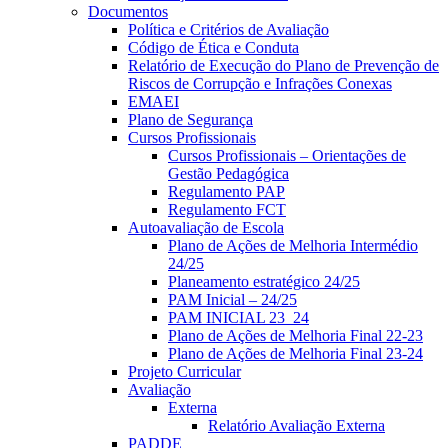
Documentos
Política e Critérios de Avaliação
Código de Ética e Conduta
Relatório de Execução do Plano de Prevenção de
Riscos de Corrupção e Infrações Conexas
EMAEI
Plano de Segurança
Cursos Profissionais
Cursos Profissionais – Orientações de
Gestão Pedagógica
Regulamento PAP
Regulamento FCT
Autoavaliação de Escola
Plano de Ações de Melhoria Intermédio
24/25
Planeamento estratégico 24/25
PAM Inicial – 24/25
PAM INICIAL 23_24
Plano de Ações de Melhoria Final 22-23
Plano de Ações de Melhoria Final 23-24
Projeto Curricular
Avaliação
Externa
Relatório Avaliação Externa
PADDE