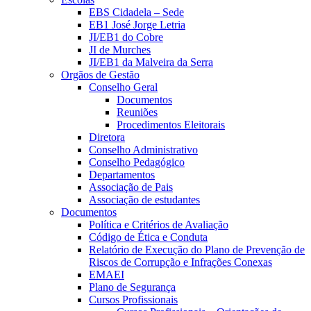
EBS Cidadela – Sede
EB1 José Jorge Letria
JI/EB1 do Cobre
JI de Murches
JI/EB1 da Malveira da Serra
Orgãos de Gestão
Conselho Geral
Documentos
Reuniões
Procedimentos Eleitorais
Diretora
Conselho Administrativo
Conselho Pedagógico
Departamentos
Associação de Pais
Associação de estudantes
Documentos
Política e Critérios de Avaliação
Código de Ética e Conduta
Relatório de Execução do Plano de Prevenção de
Riscos de Corrupção e Infrações Conexas
EMAEI
Plano de Segurança
Cursos Profissionais