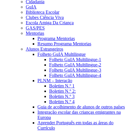
Cidadania
GuIA
Biblioteca Escolar
Clubes Ciência Viva
Escola Amiga Da Criança
GAS/PES
Mentorias
Programa Mentorias
Resumo Programa Mentorias
Alunos Estrangeiros
Folheto GuIA Multilingue
Folheto GuIA Multilingue-1
Folheto GuIA Multilingue-2
Folheto GuIA Multilingue-3
Folheto GuIA Multilingue-4
PLNM – Interação
Boletim N.º 1
Boletim N.º 2:
Boletim N.º 3
Boletim N.º 4
Guia de acolhimento de alunos de outros países
Integração escolar das crianças emigrantes na
Europa
Aprender Português em todas as áreas do
Currículo