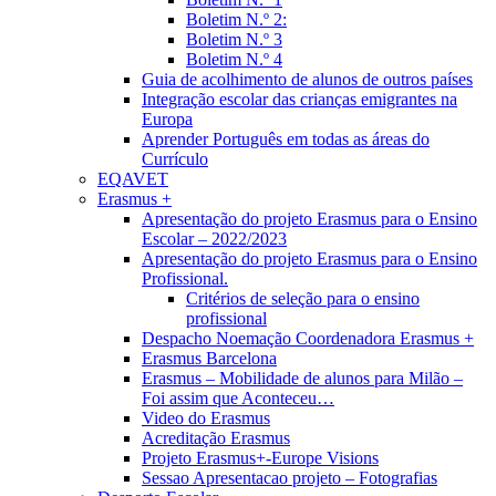
Boletim N.º 2:
Boletim N.º 3
Boletim N.º 4
Guia de acolhimento de alunos de outros países
Integração escolar das crianças emigrantes na
Europa
Aprender Português em todas as áreas do
Currículo
EQAVET
Erasmus +
Apresentação do projeto Erasmus para o Ensino
Escolar – 2022/2023
Apresentação do projeto Erasmus para o Ensino
Profissional.
Critérios de seleção para o ensino
profissional
Despacho Noemação Coordenadora Erasmus +
Erasmus Barcelona
Erasmus – Mobilidade de alunos para Milão –
Foi assim que Aconteceu…
Video do Erasmus
Acreditação Erasmus
Projeto Erasmus+-Europe Visions
Sessao Apresentacao projeto – Fotografias