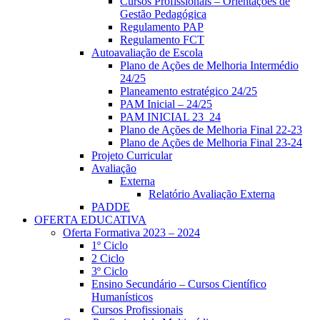
Cursos Profissionais – Orientações de
Gestão Pedagógica
Regulamento PAP
Regulamento FCT
Autoavaliação de Escola
Plano de Ações de Melhoria Intermédio
24/25
Planeamento estratégico 24/25
PAM Inicial – 24/25
PAM INICIAL 23_24
Plano de Ações de Melhoria Final 22-23
Plano de Ações de Melhoria Final 23-24
Projeto Curricular
Avaliação
Externa
Relatório Avaliação Externa
PADDE
OFERTA EDUCATIVA
Oferta Formativa 2023 – 2024
1º Ciclo
2 Ciclo
3º Ciclo
Ensino Secundário – Cursos Científico
Humanísticos
Cursos Profissionais