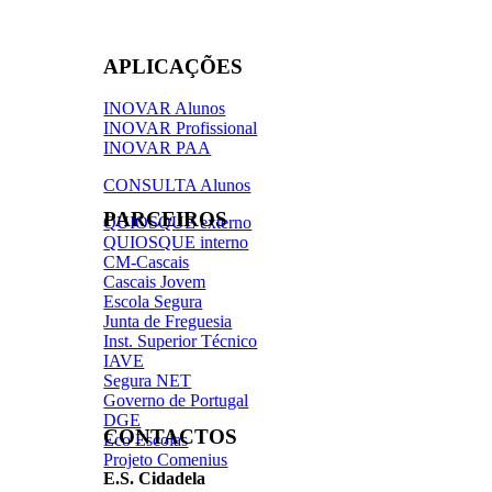
APLICAÇÕES
INOVAR Alunos
INOVAR Profissional
INOVAR PAA
CONSULTA Alunos
PARCEIROS
QUIOSQUE externo
QUIOSQUE interno
CM-Cascais
Cascais Jovem
Escola Segura
Junta de Freguesia
Inst. Superior Técnico
IAVE
Segura NET
Governo de Portugal
DGE
CONTACTOS
Eco Escolas
Projeto Comenius
E.S. Cidadela