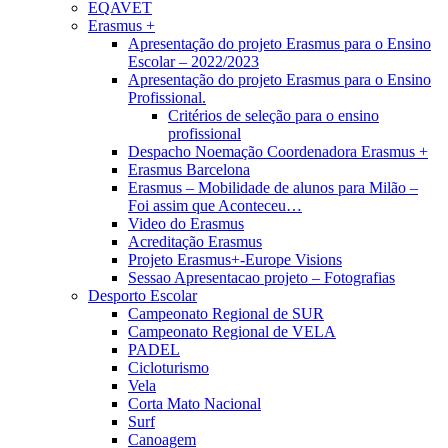
EQAVET
Erasmus +
Apresentação do projeto Erasmus para o Ensino
Escolar – 2022/2023
Apresentação do projeto Erasmus para o Ensino
Profissional.
Critérios de seleção para o ensino
profissional
Despacho Noemação Coordenadora Erasmus +
Erasmus Barcelona
Erasmus – Mobilidade de alunos para Milão –
Foi assim que Aconteceu…
Video do Erasmus
Acreditação Erasmus
Projeto Erasmus+-Europe Visions
Sessao Apresentacao projeto – Fotografias
Desporto Escolar
Campeonato Regional de SUR
Campeonato Regional de VELA
PADEL
Cicloturismo
Vela
Corta Mato Nacional
Surf
Canoagem