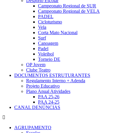
Desporto Escolar
Campeonato Regional de SUR
Campeonato Regional de VELA
PADEL
Cicloturismo
Vela
Corta Mato Nacional
Surf
Canoagem
Padel
Voleibol
Torneio DE
OP Jovem
Clube Teatro
DOCUMENTOS ESTRUTURANTES
Regulamento Interno + Adenda
Projeto Educativo
Plano Anual Atividades
PAA 25-26
PAA 24-25
CANAL DENÚNCIAS
AGRUPAMENTO
Escolas