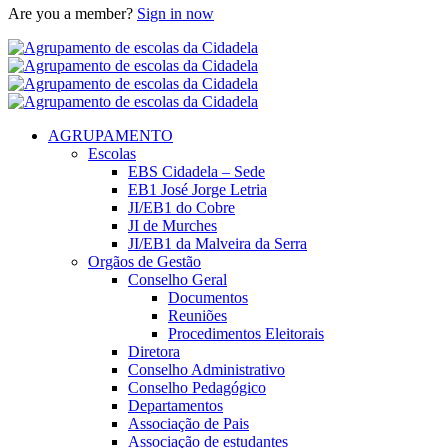
Are you a member?
Sign in now
AGRUPAMENTO
Escolas
EBS Cidadela – Sede
EB1 José Jorge Letria
JI/EB1 do Cobre
JI de Murches
JI/EB1 da Malveira da Serra
Orgãos de Gestão
Conselho Geral
Documentos
Reuniões
Procedimentos Eleitorais
Diretora
Conselho Administrativo
Conselho Pedagógico
Departamentos
Associação de Pais
Associação de estudantes