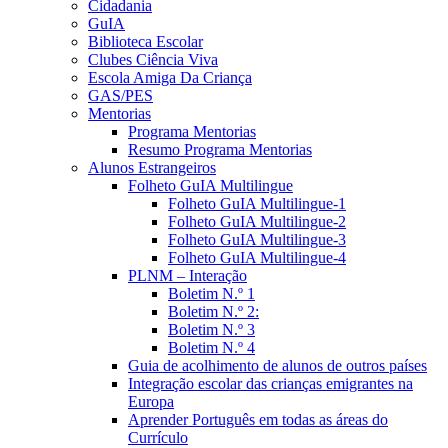
Cidadania
GuIA
Biblioteca Escolar
Clubes Ciência Viva
Escola Amiga Da Criança
GAS/PES
Mentorias
Programa Mentorias
Resumo Programa Mentorias
Alunos Estrangeiros
Folheto GuIA Multilingue
Folheto GuIA Multilingue-1
Folheto GuIA Multilingue-2
Folheto GuIA Multilingue-3
Folheto GuIA Multilingue-4
PLNM – Interação
Boletim N.º 1
Boletim N.º 2:
Boletim N.º 3
Boletim N.º 4
Guia de acolhimento de alunos de outros países
Integração escolar das crianças emigrantes na
Europa
Aprender Português em todas as áreas do
Currículo