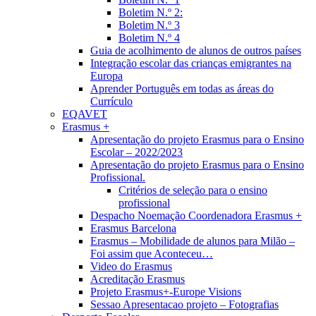
Boletim N.º 2:
Boletim N.º 3
Boletim N.º 4
Guia de acolhimento de alunos de outros países
Integração escolar das crianças emigrantes na
Europa
Aprender Português em todas as áreas do
Currículo
EQAVET
Erasmus +
Apresentação do projeto Erasmus para o Ensino
Escolar – 2022/2023
Apresentação do projeto Erasmus para o Ensino
Profissional.
Critérios de seleção para o ensino
profissional
Despacho Noemação Coordenadora Erasmus +
Erasmus Barcelona
Erasmus – Mobilidade de alunos para Milão –
Foi assim que Aconteceu…
Video do Erasmus
Acreditação Erasmus
Projeto Erasmus+-Europe Visions
Sessao Apresentacao projeto – Fotografias