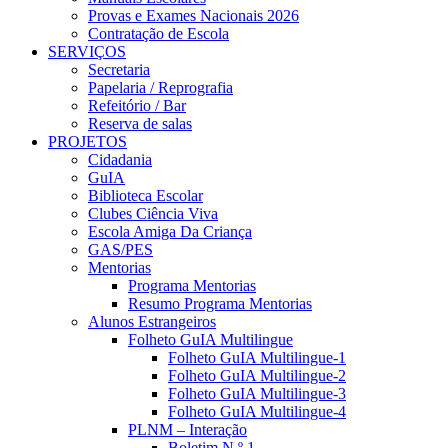
Provas e Exames Nacionais 2026
Contratação de Escola
SERVIÇOS
Secretaria
Papelaria / Reprografia
Refeitório / Bar
Reserva de salas
PROJETOS
Cidadania
GuIA
Biblioteca Escolar
Clubes Ciência Viva
Escola Amiga Da Criança
GAS/PES
Mentorias
Programa Mentorias
Resumo Programa Mentorias
Alunos Estrangeiros
Folheto GuIA Multilingue
Folheto GuIA Multilingue-1
Folheto GuIA Multilingue-2
Folheto GuIA Multilingue-3
Folheto GuIA Multilingue-4
PLNM – Interação
Boletim N.º 1