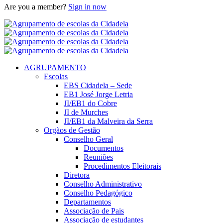
Are you a member?
Sign in now
AGRUPAMENTO
Escolas
EBS Cidadela – Sede
EB1 José Jorge Letria
JI/EB1 do Cobre
JI de Murches
JI/EB1 da Malveira da Serra
Orgãos de Gestão
Conselho Geral
Documentos
Reuniões
Procedimentos Eleitorais
Diretora
Conselho Administrativo
Conselho Pedagógico
Departamentos
Associação de Pais
Associação de estudantes