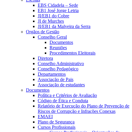
EBS Cidadela – Sede
EB1 José Jorge Letria
JI/EB1 do Cobre
JI de Murches
JI/EB1 da Malveira da Serra
Orgãos de Gestão
Conselho Geral
Documentos
Reuniões
Procedimentos Eleitorais
Diretora
Conselho Administrativo
Conselho Pedagógico
Departamentos
Associação de Pais
Associação de estudantes
Documentos
Política e Critérios de Avaliação
Código de Ética e Conduta
Relatório de Execução do Plano de Prevenção de
Riscos de Corrupção e Infrações Conexas
EMAEI
Plano de Segurança
Cursos Profissionais