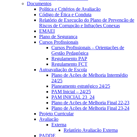
Documentos
Política e Critérios de Avaliação
Código de Ética e Conduta
Relatório de Execução do Plano de Prevenção de
Riscos de Corrupção e Infrações Conexas
EMAEI
Plano de Segurança
Cursos Profissionais
Cursos Profissionais – Orientações de
Gestão Pedagógica
Regulamento PAP
Regulamento FCT
Autoavaliação de Escola
Plano de Ações de Melhoria Intermédio
24/25
Planeamento estratégico 24/25
PAM Inicial – 24/25
PAM INICIAL 23_24
Plano de Ações de Melhoria Final 22-23
Plano de Ações de Melhoria Final 23-24
Projeto Curricular
Avaliação
Externa
Relatório Avaliação Externa
PADDE