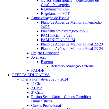
Cursos Profissionais – Orientações de
Gestão Pedagógica
Regulamento PAP
Regulamento FCT
Autoavaliação de Escola
Plano de Ações de Melhoria Intermédio
24/25
Planeamento estratégico 24/25
PAM Inicial – 24/25
PAM INICIAL 23_24
Plano de Ações de Melhoria Final 22-23
Plano de Ações de Melhoria Final 23-24
Projeto Curricular
Avaliação
Externa
Relatório Avaliação Externa
PADDE
OFERTA EDUCATIVA
Oferta Formativa 2023 – 2024
1º Ciclo
2 Ciclo
3º Ciclo
Ensino Secundário – Cursos Científico
Humanísticos
Cursos Profissionais