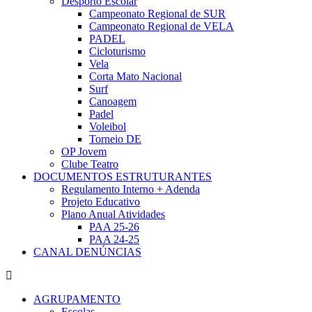
Desporto Escolar
Campeonato Regional de SUR
Campeonato Regional de VELA
PADEL
Cicloturismo
Vela
Corta Mato Nacional
Surf
Canoagem
Padel
Voleibol
Torneio DE
OP Jovem
Clube Teatro
DOCUMENTOS ESTRUTURANTES
Regulamento Interno + Adenda
Projeto Educativo
Plano Anual Atividades
PAA 25-26
PAA 24-25
CANAL DENÚNCIAS
AGRUPAMENTO
Escolas