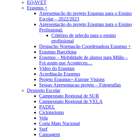
EQAVET
Erasmus +
Apresentação do projeto Erasmus para o Ensino
Escolar – 2022/2023
Apresentação do projeto Erasmus para o Ensino
Profissional.
Critérios de seleção para o ensino
profissional
Despacho Noemação Coordenadora Erasmus +
Erasmus Barcelona
Erasmus – Mobilidade de alunos para Milão –
Foi assim que Aconteceu…
Video do Erasmus
Acreditação Erasmus
Projeto Erasmus+-Europe Visions
Sessao Apresentacao projeto – Fotografias
Desporto Escolar
Campeonato Regional de SUR
Campeonato Regional de VELA
PADEL
Cicloturismo
Vela
Corta Mato Nacional
Surf
Canoagem