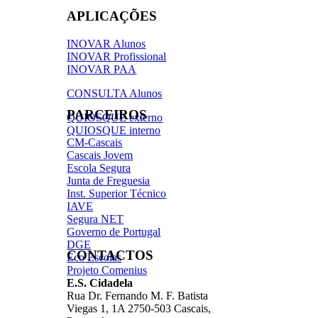
APLICAÇÕES
INOVAR Alunos
INOVAR Profissional
INOVAR PAA
CONSULTA Alunos
PARCEIROS
QUIOSQUE externo
QUIOSQUE interno
CM-Cascais
Cascais Jovem
Escola Segura
Junta de Freguesia
Inst. Superior Técnico
IAVE
Segura NET
Governo de Portugal
DGE
CONTACTOS
Eco Escolas
Projeto Comenius
E.S. Cidadela
Rua Dr. Fernando M. F. Batista
Viegas 1, 1A 2750-503 Cascais,