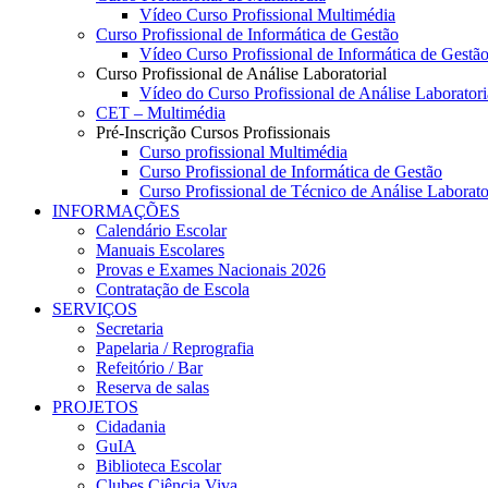
Vídeo Curso Profissional Multimédia
Curso Profissional de Informática de Gestão
Vídeo Curso Profissional de Informática de Gestã
Curso Profissional de Análise Laboratorial
Vídeo do Curso Profissional de Análise Laboratori
CET – Multimédia
Pré-Inscrição Cursos Profissionais
Curso profissional Multimédia
Curso Profissional de Informática de Gestão
Curso Profissional de Técnico de Análise Laborato
INFORMAÇÕES
Calendário Escolar
Manuais Escolares
Provas e Exames Nacionais 2026
Contratação de Escola
SERVIÇOS
Secretaria
Papelaria / Reprografia
Refeitório / Bar
Reserva de salas
PROJETOS
Cidadania
GuIA
Biblioteca Escolar
Clubes Ciência Viva