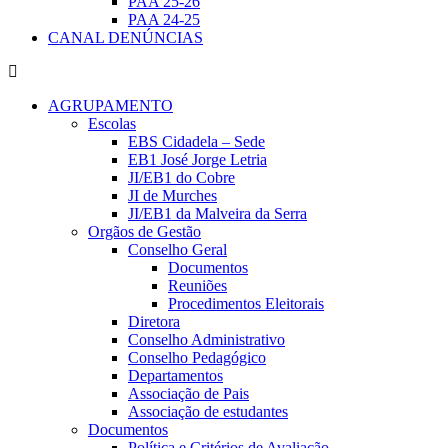
PAA 25-26
PAA 24-25
CANAL DENÚNCIAS
AGRUPAMENTO
Escolas
EBS Cidadela – Sede
EB1 José Jorge Letria
JI/EB1 do Cobre
JI de Murches
JI/EB1 da Malveira da Serra
Orgãos de Gestão
Conselho Geral
Documentos
Reuniões
Procedimentos Eleitorais
Diretora
Conselho Administrativo
Conselho Pedagógico
Departamentos
Associação de Pais
Associação de estudantes
Documentos
Política e Critérios de Avaliação