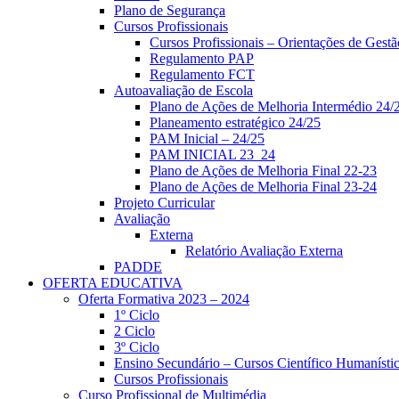
Plano de Segurança
Cursos Profissionais
Cursos Profissionais – Orientações de Gest
Regulamento PAP
Regulamento FCT
Autoavaliação de Escola
Plano de Ações de Melhoria Intermédio 24/
Planeamento estratégico 24/25
PAM Inicial – 24/25
PAM INICIAL 23_24
Plano de Ações de Melhoria Final 22-23
Plano de Ações de Melhoria Final 23-24
Projeto Curricular
Avaliação
Externa
Relatório Avaliação Externa
PADDE
OFERTA EDUCATIVA
Oferta Formativa 2023 – 2024
1º Ciclo
2 Ciclo
3º Ciclo
Ensino Secundário – Cursos Científico Humanísti
Cursos Profissionais
Curso Profissional de Multimédia