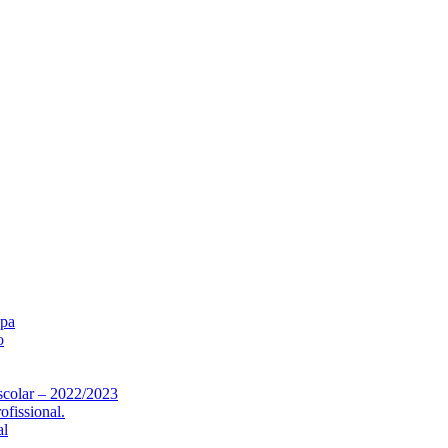
opa
o
scolar – 2022/2023
fissional.
al