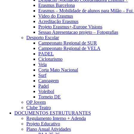
Erasmus Barcelona
Erasmus – Mobilidade de alunos para Milão – Fo
Video do Erasmus
Acreditação Erasmus
Projeto Erasmus+-Europe Visions
Sessao Apresentacao projeto – Fotografias
Desporto Escolar
Campeonato Regional de SUR
Campeonato Regional de VELA
PADEL
Cicloturismo
Vela
Corta Mato Nacional
Surf
Canoagem
Padel
Voleibol
Torneio DE
OP Jovem
Clube Teatro
DOCUMENTOS ESTRUTURANTES
Regulamento Interno + Adenda
Projeto Educativo
Plano Anual Atividades