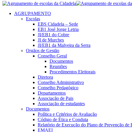
AGRUPAMENTO
Escolas
EBS Cidadela – Sede
EB1 José Jorge Letria
JI/EB1 do Cobre
JI de Murches
JI/EB1 da Malveira da Serra
Orgãos de Gestão
Conselho Geral
Documentos
Reuniões
Procedimentos Eleitorais
Diretora
Conselho Administrativo
Conselho Pedagógico
Departamentos
Associação de Pais
Associação de estudantes
Documentos
Política e Critérios de Avaliação
Código de Ética e Conduta
Relatório de Execução do Plano de Prevenção de 
EMAEI