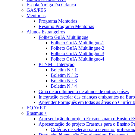
Escola Amiga Da Criança
GAS/PES
Mentorias
Programa Mentorias
Resumo Programa Mentorias
Alunos Estrangeiros
Folheto GuIA Multilingue
Folheto GuIA Multilingue-1
Folheto GuIA Multilingue-2
Folheto GuIA Multilingue-3
Folheto GuIA Multilingue-4
PLNM – Interação
Boletim N.º 1
Boletim N.º 2:
Boletim N.º 3
Boletim N.º 4
Guia de acolhimento de alunos de outros países
Integração escolar das crianças emigrantes na Eur
Aprender Português em todas as áreas do Currícul
EQAVET
Erasmus +
Apresentação do projeto Erasmus para o Ensino E
Apresentação do projeto Erasmus para o Ensino Pro
Critérios de seleção para o ensino profission
Despacho Noemação Coordenadora Erasmus +