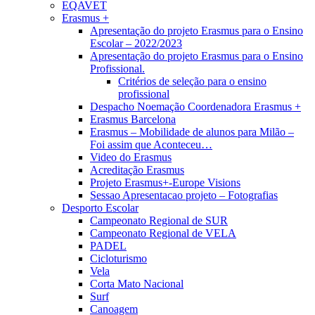
EQAVET
Erasmus +
Apresentação do projeto Erasmus para o Ensino
Escolar – 2022/2023
Apresentação do projeto Erasmus para o Ensino
Profissional.
Critérios de seleção para o ensino
profissional
Despacho Noemação Coordenadora Erasmus +
Erasmus Barcelona
Erasmus – Mobilidade de alunos para Milão –
Foi assim que Aconteceu…
Video do Erasmus
Acreditação Erasmus
Projeto Erasmus+-Europe Visions
Sessao Apresentacao projeto – Fotografias
Desporto Escolar
Campeonato Regional de SUR
Campeonato Regional de VELA
PADEL
Cicloturismo
Vela
Corta Mato Nacional
Surf
Canoagem