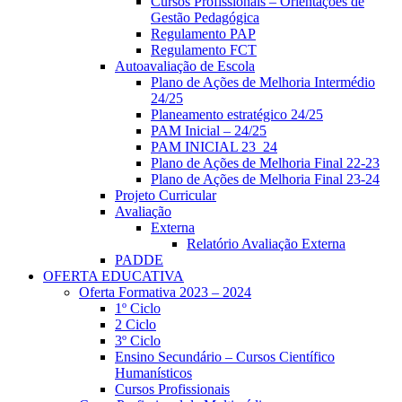
Cursos Profissionais – Orientações de
Gestão Pedagógica
Regulamento PAP
Regulamento FCT
Autoavaliação de Escola
Plano de Ações de Melhoria Intermédio
24/25
Planeamento estratégico 24/25
PAM Inicial – 24/25
PAM INICIAL 23_24
Plano de Ações de Melhoria Final 22-23
Plano de Ações de Melhoria Final 23-24
Projeto Curricular
Avaliação
Externa
Relatório Avaliação Externa
PADDE
OFERTA EDUCATIVA
Oferta Formativa 2023 – 2024
1º Ciclo
2 Ciclo
3º Ciclo
Ensino Secundário – Cursos Científico
Humanísticos
Cursos Profissionais