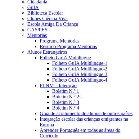
Cidadania
GuIA
Biblioteca Escolar
Clubes Ciência Viva
Escola Amiga Da Criança
GAS/PES
Mentorias
Programa Mentorias
Resumo Programa Mentorias
Alunos Estrangeiros
Folheto GuIA Multilingue
Folheto GuIA Multilingue-1
Folheto GuIA Multilingue-2
Folheto GuIA Multilingue-3
Folheto GuIA Multilingue-4
PLNM – Interação
Boletim N.º 1
Boletim N.º 2:
Boletim N.º 3
Boletim N.º 4
Guia de acolhimento de alunos de outros países
Integração escolar das crianças emigrantes na
Europa
Aprender Português em todas as áreas do
Currículo