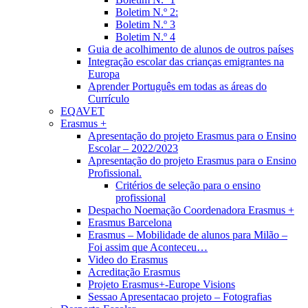
Boletim N.º 2:
Boletim N.º 3
Boletim N.º 4
Guia de acolhimento de alunos de outros países
Integração escolar das crianças emigrantes na
Europa
Aprender Português em todas as áreas do
Currículo
EQAVET
Erasmus +
Apresentação do projeto Erasmus para o Ensino
Escolar – 2022/2023
Apresentação do projeto Erasmus para o Ensino
Profissional.
Critérios de seleção para o ensino
profissional
Despacho Noemação Coordenadora Erasmus +
Erasmus Barcelona
Erasmus – Mobilidade de alunos para Milão –
Foi assim que Aconteceu…
Video do Erasmus
Acreditação Erasmus
Projeto Erasmus+-Europe Visions
Sessao Apresentacao projeto – Fotografias