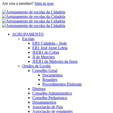
Are you a member?
Sign in now
AGRUPAMENTO
Escolas
EBS Cidadela – Sede
EB1 José Jorge Letria
JI/EB1 do Cobre
JI de Murches
JI/EB1 da Malveira da Serra
Orgãos de Gestão
Conselho Geral
Documentos
Reuniões
Procedimentos Eleitorais
Diretora
Conselho Administrativo
Conselho Pedagógico
Departamentos
Associação de Pais
Associação de estudantes