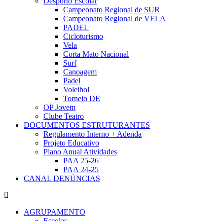
Desporto Escolar
Campeonato Regional de SUR
Campeonato Regional de VELA
PADEL
Cicloturismo
Vela
Corta Mato Nacional
Surf
Canoagem
Padel
Voleibol
Torneio DE
OP Jovem
Clube Teatro
DOCUMENTOS ESTRUTURANTES
Regulamento Interno + Adenda
Projeto Educativo
Plano Anual Atividades
PAA 25-26
PAA 24-25
CANAL DENÚNCIAS
AGRUPAMENTO
Escolas