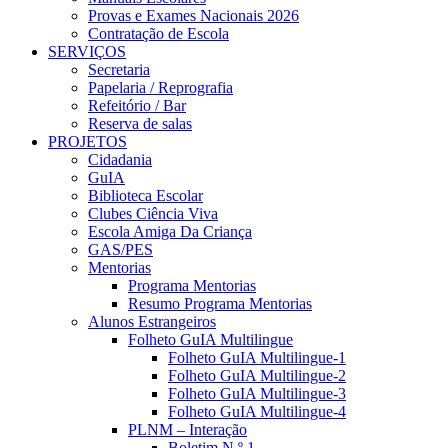
Provas e Exames Nacionais 2026
Contratação de Escola
SERVIÇOS
Secretaria
Papelaria / Reprografia
Refeitório / Bar
Reserva de salas
PROJETOS
Cidadania
GuIA
Biblioteca Escolar
Clubes Ciência Viva
Escola Amiga Da Criança
GAS/PES
Mentorias
Programa Mentorias
Resumo Programa Mentorias
Alunos Estrangeiros
Folheto GuIA Multilingue
Folheto GuIA Multilingue-1
Folheto GuIA Multilingue-2
Folheto GuIA Multilingue-3
Folheto GuIA Multilingue-4
PLNM – Interação
Boletim N.º 1