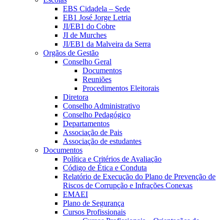
EBS Cidadela – Sede
EB1 José Jorge Letria
JI/EB1 do Cobre
JI de Murches
JI/EB1 da Malveira da Serra
Orgãos de Gestão
Conselho Geral
Documentos
Reuniões
Procedimentos Eleitorais
Diretora
Conselho Administrativo
Conselho Pedagógico
Departamentos
Associação de Pais
Associação de estudantes
Documentos
Política e Critérios de Avaliação
Código de Ética e Conduta
Relatório de Execução do Plano de Prevenção de
Riscos de Corrupção e Infrações Conexas
EMAEI
Plano de Segurança
Cursos Profissionais