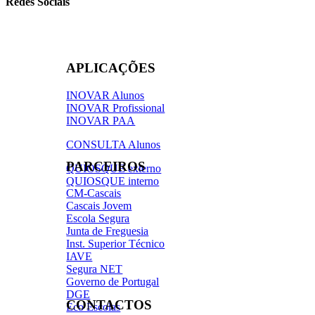
Redes Sociais
APLICAÇÕES
INOVAR Alunos
INOVAR Profissional
INOVAR PAA
CONSULTA Alunos
PARCEIROS
QUIOSQUE externo
QUIOSQUE interno
CM-Cascais
Cascais Jovem
Escola Segura
Junta de Freguesia
Inst. Superior Técnico
IAVE
Segura NET
Governo de Portugal
DGE
CONTACTOS
Eco Escolas