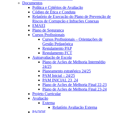
Documentos
Política e Critérios de Avaliação
Código de Ética e Conduta
Relatório de Execução do Plano de Prevenção de
Riscos de Corrupção e Infrações Conexas
EMAEI
Plano de Segurança
Cursos Profissionais
Cursos Profissionais – Orientações de
Gestão Pedagógica
Regulamento PAP
Regulamento FCT
Autoavaliação de Escola
Plano de Ações de Melhoria Intermédio
24/25
Planeamento estratégico 24/25
PAM Inicial – 24/25
PAM INICIAL 23_24
Plano de Ações de Melhoria Final 22-23
Plano de Ações de Melhoria Final 23-24
Projeto Curricular
Avaliação
Externa
Relatório Avaliação Externa
PADDE