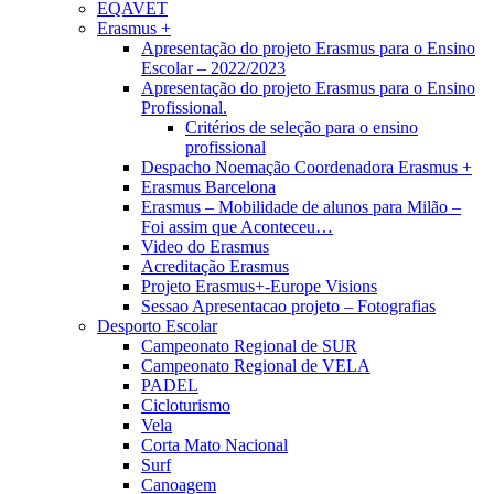
EQAVET
Erasmus +
Apresentação do projeto Erasmus para o Ensino
Escolar – 2022/2023
Apresentação do projeto Erasmus para o Ensino
Profissional.
Critérios de seleção para o ensino
profissional
Despacho Noemação Coordenadora Erasmus +
Erasmus Barcelona
Erasmus – Mobilidade de alunos para Milão –
Foi assim que Aconteceu…
Video do Erasmus
Acreditação Erasmus
Projeto Erasmus+-Europe Visions
Sessao Apresentacao projeto – Fotografias
Desporto Escolar
Campeonato Regional de SUR
Campeonato Regional de VELA
PADEL
Cicloturismo
Vela
Corta Mato Nacional
Surf
Canoagem