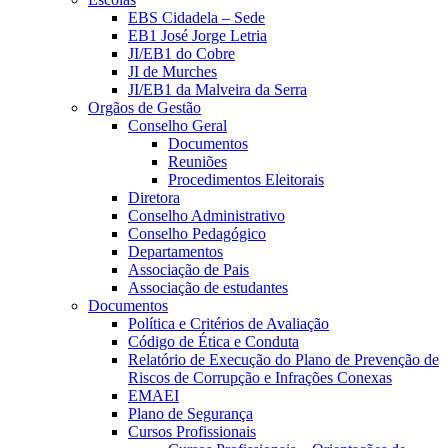
EBS Cidadela – Sede
EB1 José Jorge Letria
JI/EB1 do Cobre
JI de Murches
JI/EB1 da Malveira da Serra
Orgãos de Gestão
Conselho Geral
Documentos
Reuniões
Procedimentos Eleitorais
Diretora
Conselho Administrativo
Conselho Pedagógico
Departamentos
Associação de Pais
Associação de estudantes
Documentos
Política e Critérios de Avaliação
Código de Ética e Conduta
Relatório de Execução do Plano de Prevenção de
Riscos de Corrupção e Infrações Conexas
EMAEI
Plano de Segurança
Cursos Profissionais