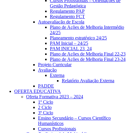
Cursos Profissionais – Orientações de
Gestão Pedagógica
Regulamento PAP
Regulamento FCT
Autoavaliação de Escola
Plano de Ações de Melhoria Intermédio
24/25
Planeamento estratégico 24/25
PAM Inicial – 24/25
PAM INICIAL 23_24
Plano de Ações de Melhoria Final 22-23
Plano de Ações de Melhoria Final 23-24
Projeto Curricular
Avaliação
Externa
Relatório Avaliação Externa
PADDE
OFERTA EDUCATIVA
Oferta Formativa 2023 – 2024
1º Ciclo
2 Ciclo
3º Ciclo
Ensino Secundário – Cursos Científico
Humanísticos
Cursos Profissionais