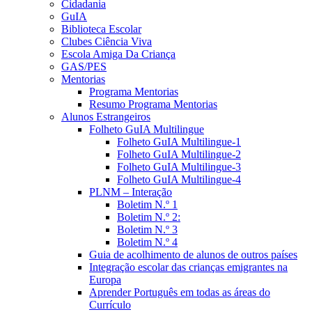
Cidadania
GuIA
Biblioteca Escolar
Clubes Ciência Viva
Escola Amiga Da Criança
GAS/PES
Mentorias
Programa Mentorias
Resumo Programa Mentorias
Alunos Estrangeiros
Folheto GuIA Multilingue
Folheto GuIA Multilingue-1
Folheto GuIA Multilingue-2
Folheto GuIA Multilingue-3
Folheto GuIA Multilingue-4
PLNM – Interação
Boletim N.º 1
Boletim N.º 2:
Boletim N.º 3
Boletim N.º 4
Guia de acolhimento de alunos de outros países
Integração escolar das crianças emigrantes na
Europa
Aprender Português em todas as áreas do
Currículo