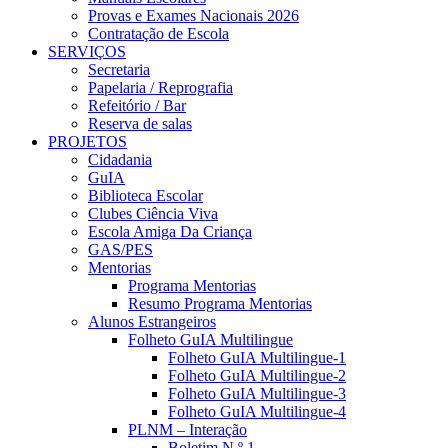
Provas e Exames Nacionais 2026
Contratação de Escola
SERVIÇOS
Secretaria
Papelaria / Reprografia
Refeitório / Bar
Reserva de salas
PROJETOS
Cidadania
GuIA
Biblioteca Escolar
Clubes Ciência Viva
Escola Amiga Da Criança
GAS/PES
Mentorias
Programa Mentorias
Resumo Programa Mentorias
Alunos Estrangeiros
Folheto GuIA Multilingue
Folheto GuIA Multilingue-1
Folheto GuIA Multilingue-2
Folheto GuIA Multilingue-3
Folheto GuIA Multilingue-4
PLNM – Interação
Boletim N.º 1