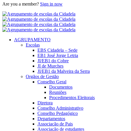
Are you a member?
Sign in now
AGRUPAMENTO
Escolas
EBS Cidadela – Sede
EB1 José Jorge Letria
JI/EB1 do Cobre
JI de Murches
JI/EB1 da Malveira da Serra
Orgãos de Gestão
Conselho Geral
Documentos
Reuniões
Procedimentos Eleitorais
Diretora
Conselho Administrativo
Conselho Pedagógico
Departamentos
Associação de Pais
Associação de estudantes