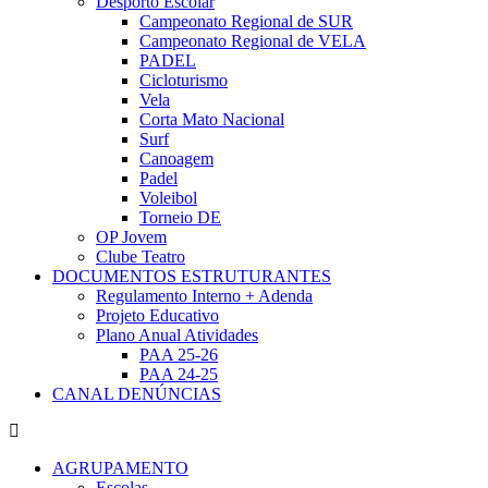
Desporto Escolar
Campeonato Regional de SUR
Campeonato Regional de VELA
PADEL
Cicloturismo
Vela
Corta Mato Nacional
Surf
Canoagem
Padel
Voleibol
Torneio DE
OP Jovem
Clube Teatro
DOCUMENTOS ESTRUTURANTES
Regulamento Interno + Adenda
Projeto Educativo
Plano Anual Atividades
PAA 25-26
PAA 24-25
CANAL DENÚNCIAS
AGRUPAMENTO
Escolas