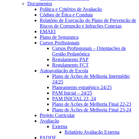
Documentos
Política e Critérios de Avaliação
Código de Ética e Conduta
Relatório de Execução do Plano de Prevenção de
Riscos de Corrupção e Infrações Conexas
EMAEI
Plano de Segurança
Cursos Profissionais
Cursos Profissionais – Orientações de
Gestão Pedagógica
Regulamento PAP
Regulamento FCT
Autoavaliação de Escola
Plano de Ações de Melhoria Intermédio
24/25
Planeamento estratégico 24/25
PAM Inicial – 24/25
PAM INICIAL 23_24
Plano de Ações de Melhoria Final 22-23
Plano de Ações de Melhoria Final 23-24
Projeto Curricular
Avaliação
Externa
Relatório Avaliação Externa
PADDE