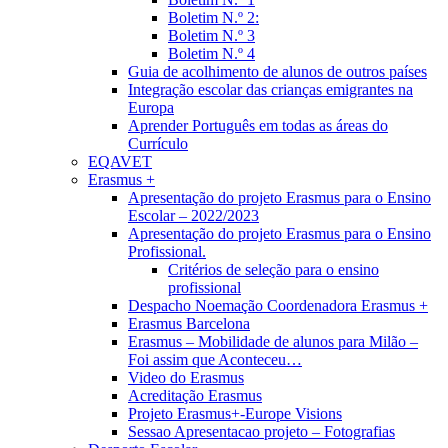
Boletim N.º 2:
Boletim N.º 3
Boletim N.º 4
Guia de acolhimento de alunos de outros países
Integração escolar das crianças emigrantes na
Europa
Aprender Português em todas as áreas do
Currículo
EQAVET
Erasmus +
Apresentação do projeto Erasmus para o Ensino
Escolar – 2022/2023
Apresentação do projeto Erasmus para o Ensino
Profissional.
Critérios de seleção para o ensino
profissional
Despacho Noemação Coordenadora Erasmus +
Erasmus Barcelona
Erasmus – Mobilidade de alunos para Milão –
Foi assim que Aconteceu…
Video do Erasmus
Acreditação Erasmus
Projeto Erasmus+-Europe Visions
Sessao Apresentacao projeto – Fotografias