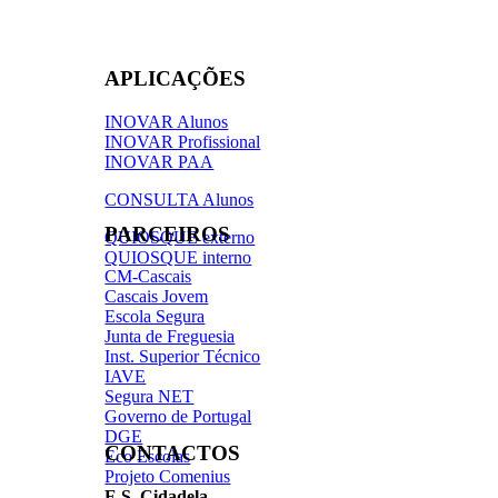
APLICAÇÕES
INOVAR Alunos
INOVAR Profissional
INOVAR PAA
CONSULTA Alunos
PARCEIROS
QUIOSQUE externo
QUIOSQUE interno
CM-Cascais
Cascais Jovem
Escola Segura
Junta de Freguesia
Inst. Superior Técnico
IAVE
Segura NET
Governo de Portugal
DGE
CONTACTOS
Eco Escolas
Projeto Comenius
E.S. Cidadela