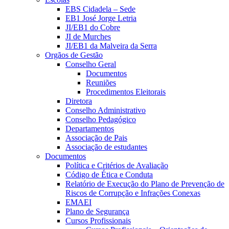
EBS Cidadela – Sede
EB1 José Jorge Letria
JI/EB1 do Cobre
JI de Murches
JI/EB1 da Malveira da Serra
Orgãos de Gestão
Conselho Geral
Documentos
Reuniões
Procedimentos Eleitorais
Diretora
Conselho Administrativo
Conselho Pedagógico
Departamentos
Associação de Pais
Associação de estudantes
Documentos
Política e Critérios de Avaliação
Código de Ética e Conduta
Relatório de Execução do Plano de Prevenção de
Riscos de Corrupção e Infrações Conexas
EMAEI
Plano de Segurança
Cursos Profissionais