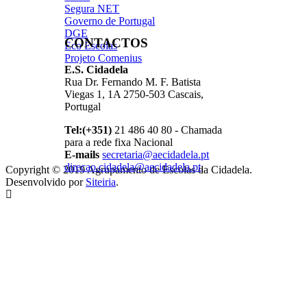
Segura NET
Governo de Portugal
DGE
CONTACTOS
Eco Escolas
Projeto Comenius
E.S. Cidadela
Rua Dr. Fernando M. F. Batista
Viegas 1, 1A 2750-503 Cascais,
Portugal
Tel:(+351)
21 486 40 80 - Chamada
para a rede fixa Nacional
E-mails
secretaria@aecidadela.pt
direcao.cidadela@aecidadela.pt
,
Copyright © 2019 Agrupamento de Escolas da Cidadela.
Desenvolvido por
Siteiria
.