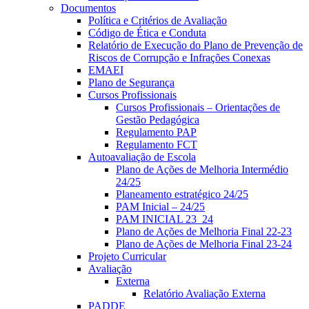
Documentos
Política e Critérios de Avaliação
Código de Ética e Conduta
Relatório de Execução do Plano de Prevenção de
Riscos de Corrupção e Infrações Conexas
EMAEI
Plano de Segurança
Cursos Profissionais
Cursos Profissionais – Orientações de
Gestão Pedagógica
Regulamento PAP
Regulamento FCT
Autoavaliação de Escola
Plano de Ações de Melhoria Intermédio
24/25
Planeamento estratégico 24/25
PAM Inicial – 24/25
PAM INICIAL 23_24
Plano de Ações de Melhoria Final 22-23
Plano de Ações de Melhoria Final 23-24
Projeto Curricular
Avaliação
Externa
Relatório Avaliação Externa
PADDE