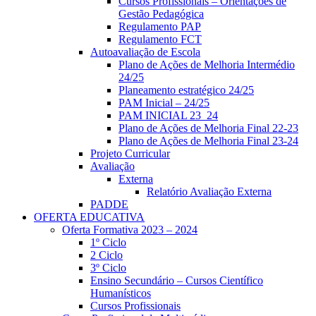
Cursos Profissionais – Orientações de
Gestão Pedagógica
Regulamento PAP
Regulamento FCT
Autoavaliação de Escola
Plano de Ações de Melhoria Intermédio
24/25
Planeamento estratégico 24/25
PAM Inicial – 24/25
PAM INICIAL 23_24
Plano de Ações de Melhoria Final 22-23
Plano de Ações de Melhoria Final 23-24
Projeto Curricular
Avaliação
Externa
Relatório Avaliação Externa
PADDE
OFERTA EDUCATIVA
Oferta Formativa 2023 – 2024
1º Ciclo
2 Ciclo
3º Ciclo
Ensino Secundário – Cursos Científico
Humanísticos
Cursos Profissionais