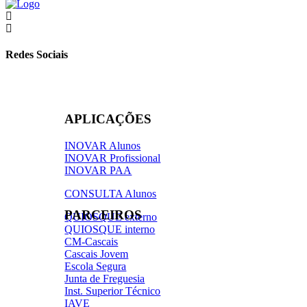
Redes Sociais
APLICAÇÕES
INOVAR Alunos
INOVAR Profissional
INOVAR PAA
CONSULTA Alunos
PARCEIROS
QUIOSQUE externo
QUIOSQUE interno
CM-Cascais
Cascais Jovem
Escola Segura
Junta de Freguesia
Inst. Superior Técnico
IAVE