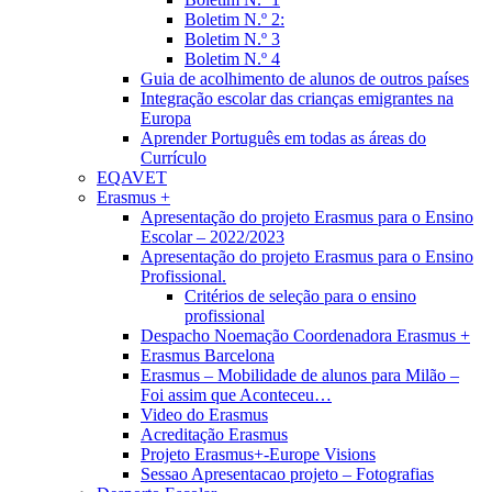
Boletim N.º 2:
Boletim N.º 3
Boletim N.º 4
Guia de acolhimento de alunos de outros países
Integração escolar das crianças emigrantes na
Europa
Aprender Português em todas as áreas do
Currículo
EQAVET
Erasmus +
Apresentação do projeto Erasmus para o Ensino
Escolar – 2022/2023
Apresentação do projeto Erasmus para o Ensino
Profissional.
Critérios de seleção para o ensino
profissional
Despacho Noemação Coordenadora Erasmus +
Erasmus Barcelona
Erasmus – Mobilidade de alunos para Milão –
Foi assim que Aconteceu…
Video do Erasmus
Acreditação Erasmus
Projeto Erasmus+-Europe Visions
Sessao Apresentacao projeto – Fotografias