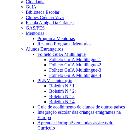
Cidadania
GuIA
Biblioteca Escolar
Clubes Ciência Viva
Escola Amiga Da Criança
GAS/PES
Mentorias
Programa Mentorias
Resumo Programa Mentorias
Alunos Estrangeiros
Folheto GuIA Multilingue
Folheto GuIA Multilingue-1
Folheto GuIA Multilingue-2
Folheto GuIA Multilingue-3
Folheto GuIA Multilingue-4
PLNM – Interação
Boletim N.º 1
Boletim N.º 2:
Boletim N.º 3
Boletim N.º 4
Guia de acolhimento de alunos de outros países
Integração escolar das crianças emigrantes na
Europa
Aprender Português em todas as áreas do
Currículo