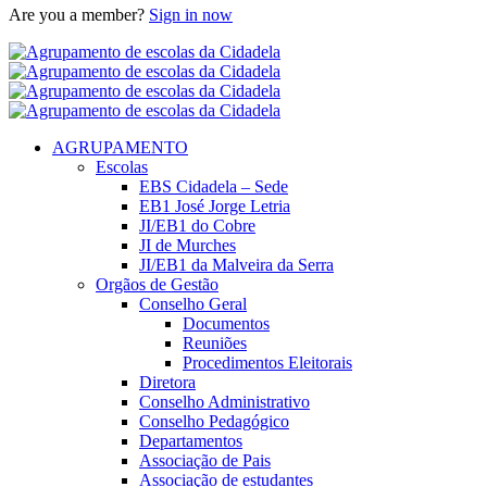
Are you a member?
Sign in now
AGRUPAMENTO
Escolas
EBS Cidadela – Sede
EB1 José Jorge Letria
JI/EB1 do Cobre
JI de Murches
JI/EB1 da Malveira da Serra
Orgãos de Gestão
Conselho Geral
Documentos
Reuniões
Procedimentos Eleitorais
Diretora
Conselho Administrativo
Conselho Pedagógico
Departamentos
Associação de Pais
Associação de estudantes