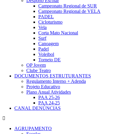
Desporto Escolar
Campeonato Regional de SUR
Campeonato Regional de VELA
PADEL
Cicloturismo
Vela
Corta Mato Nacional
Surf
Canoagem
Padel
Voleibol
Torneio DE
OP Jovem
Clube Teatro
DOCUMENTOS ESTRUTURANTES
Regulamento Interno + Adenda
Projeto Educativo
Plano Anual Atividades
PAA 25-26
PAA 24-25
CANAL DENÚNCIAS
AGRUPAMENTO
Escolas