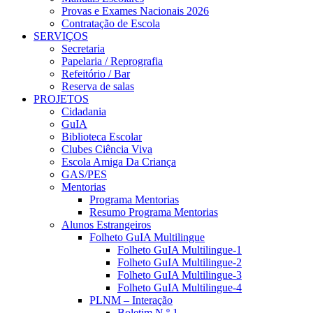
Provas e Exames Nacionais 2026
Contratação de Escola
SERVIÇOS
Secretaria
Papelaria / Reprografia
Refeitório / Bar
Reserva de salas
PROJETOS
Cidadania
GuIA
Biblioteca Escolar
Clubes Ciência Viva
Escola Amiga Da Criança
GAS/PES
Mentorias
Programa Mentorias
Resumo Programa Mentorias
Alunos Estrangeiros
Folheto GuIA Multilingue
Folheto GuIA Multilingue-1
Folheto GuIA Multilingue-2
Folheto GuIA Multilingue-3
Folheto GuIA Multilingue-4
PLNM – Interação
Boletim N.º 1