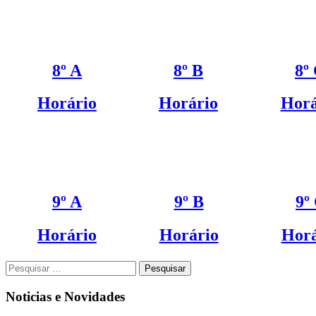
8º A
8º B
8º
Horário
Horário
Horá
9º A
9º B
9º
Horário
Horário
Horá
Pesquisar
por:
Noticias e Novidades