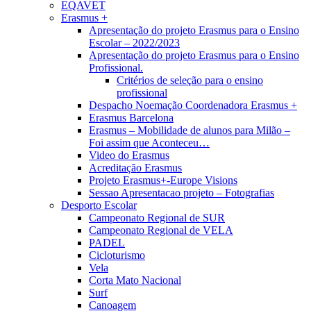
EQAVET
Erasmus +
Apresentação do projeto Erasmus para o Ensino
Escolar – 2022/2023
Apresentação do projeto Erasmus para o Ensino
Profissional.
Critérios de seleção para o ensino
profissional
Despacho Noemação Coordenadora Erasmus +
Erasmus Barcelona
Erasmus – Mobilidade de alunos para Milão –
Foi assim que Aconteceu…
Video do Erasmus
Acreditação Erasmus
Projeto Erasmus+-Europe Visions
Sessao Apresentacao projeto – Fotografias
Desporto Escolar
Campeonato Regional de SUR
Campeonato Regional de VELA
PADEL
Cicloturismo
Vela
Corta Mato Nacional
Surf
Canoagem