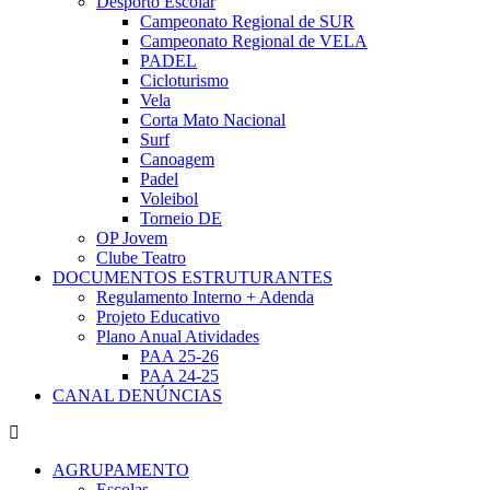
Desporto Escolar
Campeonato Regional de SUR
Campeonato Regional de VELA
PADEL
Cicloturismo
Vela
Corta Mato Nacional
Surf
Canoagem
Padel
Voleibol
Torneio DE
OP Jovem
Clube Teatro
DOCUMENTOS ESTRUTURANTES
Regulamento Interno + Adenda
Projeto Educativo
Plano Anual Atividades
PAA 25-26
PAA 24-25
CANAL DENÚNCIAS
AGRUPAMENTO
Escolas