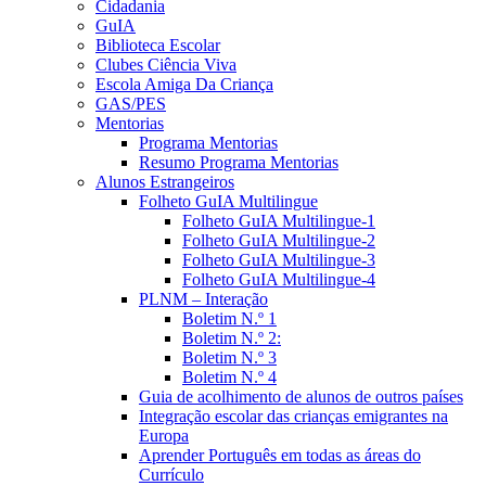
Cidadania
GuIA
Biblioteca Escolar
Clubes Ciência Viva
Escola Amiga Da Criança
GAS/PES
Mentorias
Programa Mentorias
Resumo Programa Mentorias
Alunos Estrangeiros
Folheto GuIA Multilingue
Folheto GuIA Multilingue-1
Folheto GuIA Multilingue-2
Folheto GuIA Multilingue-3
Folheto GuIA Multilingue-4
PLNM – Interação
Boletim N.º 1
Boletim N.º 2:
Boletim N.º 3
Boletim N.º 4
Guia de acolhimento de alunos de outros países
Integração escolar das crianças emigrantes na
Europa
Aprender Português em todas as áreas do
Currículo