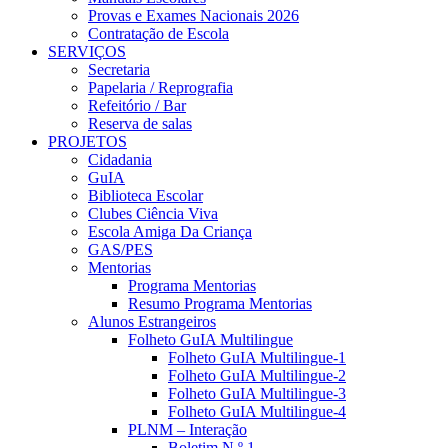
Provas e Exames Nacionais 2026
Contratação de Escola
SERVIÇOS
Secretaria
Papelaria / Reprografia
Refeitório / Bar
Reserva de salas
PROJETOS
Cidadania
GuIA
Biblioteca Escolar
Clubes Ciência Viva
Escola Amiga Da Criança
GAS/PES
Mentorias
Programa Mentorias
Resumo Programa Mentorias
Alunos Estrangeiros
Folheto GuIA Multilingue
Folheto GuIA Multilingue-1
Folheto GuIA Multilingue-2
Folheto GuIA Multilingue-3
Folheto GuIA Multilingue-4
PLNM – Interação
Boletim N.º 1