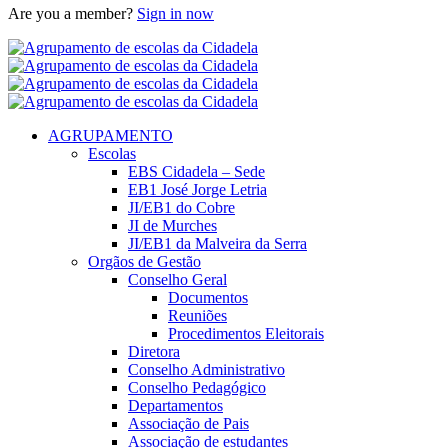
Are you a member?
Sign in now
AGRUPAMENTO
Escolas
EBS Cidadela – Sede
EB1 José Jorge Letria
JI/EB1 do Cobre
JI de Murches
JI/EB1 da Malveira da Serra
Orgãos de Gestão
Conselho Geral
Documentos
Reuniões
Procedimentos Eleitorais
Diretora
Conselho Administrativo
Conselho Pedagógico
Departamentos
Associação de Pais
Associação de estudantes