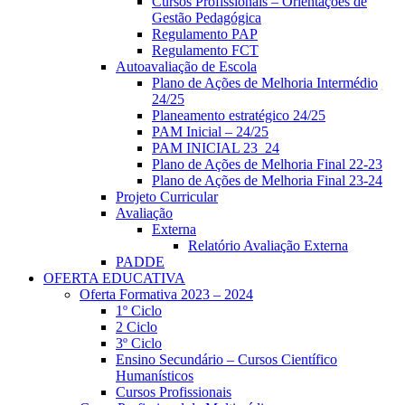
Cursos Profissionais – Orientações de
Gestão Pedagógica
Regulamento PAP
Regulamento FCT
Autoavaliação de Escola
Plano de Ações de Melhoria Intermédio
24/25
Planeamento estratégico 24/25
PAM Inicial – 24/25
PAM INICIAL 23_24
Plano de Ações de Melhoria Final 22-23
Plano de Ações de Melhoria Final 23-24
Projeto Curricular
Avaliação
Externa
Relatório Avaliação Externa
PADDE
OFERTA EDUCATIVA
Oferta Formativa 2023 – 2024
1º Ciclo
2 Ciclo
3º Ciclo
Ensino Secundário – Cursos Científico
Humanísticos
Cursos Profissionais