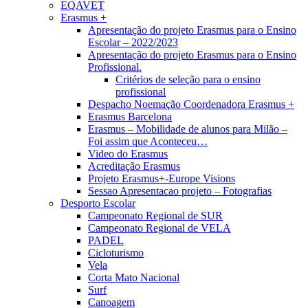
EQAVET
Erasmus +
Apresentação do projeto Erasmus para o Ensino
Escolar – 2022/2023
Apresentação do projeto Erasmus para o Ensino
Profissional.
Critérios de seleção para o ensino
profissional
Despacho Noemação Coordenadora Erasmus +
Erasmus Barcelona
Erasmus – Mobilidade de alunos para Milão –
Foi assim que Aconteceu…
Video do Erasmus
Acreditação Erasmus
Projeto Erasmus+-Europe Visions
Sessao Apresentacao projeto – Fotografias
Desporto Escolar
Campeonato Regional de SUR
Campeonato Regional de VELA
PADEL
Cicloturismo
Vela
Corta Mato Nacional
Surf
Canoagem