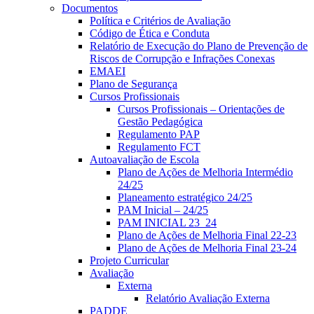
Documentos
Política e Critérios de Avaliação
Código de Ética e Conduta
Relatório de Execução do Plano de Prevenção de
Riscos de Corrupção e Infrações Conexas
EMAEI
Plano de Segurança
Cursos Profissionais
Cursos Profissionais – Orientações de
Gestão Pedagógica
Regulamento PAP
Regulamento FCT
Autoavaliação de Escola
Plano de Ações de Melhoria Intermédio
24/25
Planeamento estratégico 24/25
PAM Inicial – 24/25
PAM INICIAL 23_24
Plano de Ações de Melhoria Final 22-23
Plano de Ações de Melhoria Final 23-24
Projeto Curricular
Avaliação
Externa
Relatório Avaliação Externa
PADDE