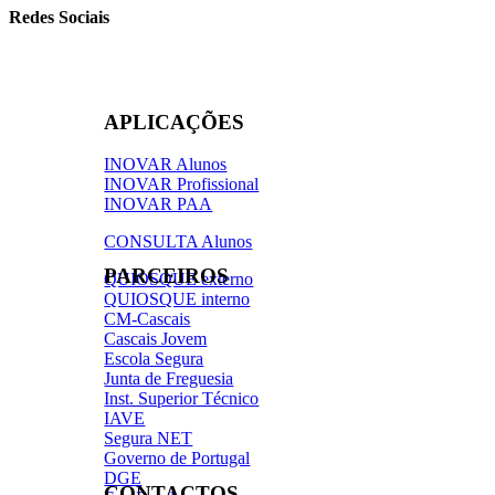
Redes Sociais
APLICAÇÕES
INOVAR Alunos
INOVAR Profissional
INOVAR PAA
CONSULTA Alunos
PARCEIROS
QUIOSQUE externo
QUIOSQUE interno
CM-Cascais
Cascais Jovem
Escola Segura
Junta de Freguesia
Inst. Superior Técnico
IAVE
Segura NET
Governo de Portugal
DGE
CONTACTOS