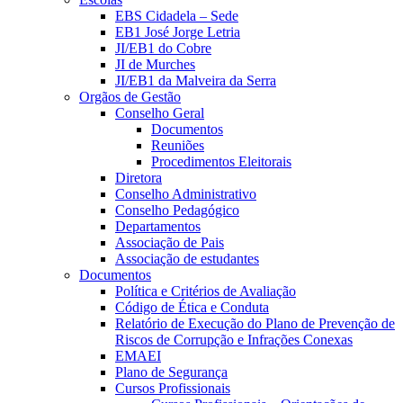
EBS Cidadela – Sede
EB1 José Jorge Letria
JI/EB1 do Cobre
JI de Murches
JI/EB1 da Malveira da Serra
Orgãos de Gestão
Conselho Geral
Documentos
Reuniões
Procedimentos Eleitorais
Diretora
Conselho Administrativo
Conselho Pedagógico
Departamentos
Associação de Pais
Associação de estudantes
Documentos
Política e Critérios de Avaliação
Código de Ética e Conduta
Relatório de Execução do Plano de Prevenção de
Riscos de Corrupção e Infrações Conexas
EMAEI
Plano de Segurança
Cursos Profissionais