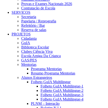
Provas e Exames Nacionais 2026
Contratação de Escola
SERVIÇOS
Secretaria
Papelaria / Reprografia
Refeitório / Bar
Reserva de salas
PROJETOS
Cidadania
GuIA
Biblioteca Escolar
Clubes Ciência Viva
Escola Amiga Da Criança
GAS/PES
Mentorias
Programa Mentorias
Resumo Programa Mentorias
Alunos Estrangeiros
Folheto GuIA Multilingue
Folheto GuIA Multilingue-1
Folheto GuIA Multilingue-2
Folheto GuIA Multilingue-3
Folheto GuIA Multilingue-4
PLNM – Interação
Boletim N.º 1