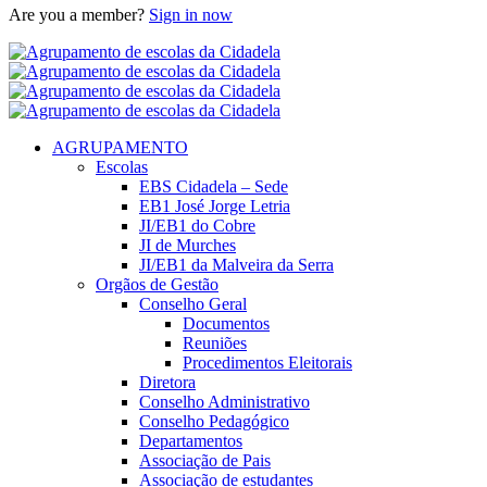
Are you a member?
Sign in now
AGRUPAMENTO
Escolas
EBS Cidadela – Sede
EB1 José Jorge Letria
JI/EB1 do Cobre
JI de Murches
JI/EB1 da Malveira da Serra
Orgãos de Gestão
Conselho Geral
Documentos
Reuniões
Procedimentos Eleitorais
Diretora
Conselho Administrativo
Conselho Pedagógico
Departamentos
Associação de Pais
Associação de estudantes