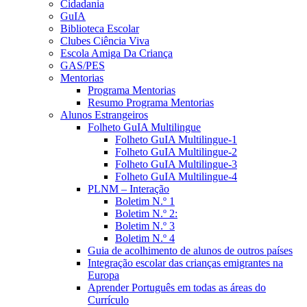
Cidadania
GuIA
Biblioteca Escolar
Clubes Ciência Viva
Escola Amiga Da Criança
GAS/PES
Mentorias
Programa Mentorias
Resumo Programa Mentorias
Alunos Estrangeiros
Folheto GuIA Multilingue
Folheto GuIA Multilingue-1
Folheto GuIA Multilingue-2
Folheto GuIA Multilingue-3
Folheto GuIA Multilingue-4
PLNM – Interação
Boletim N.º 1
Boletim N.º 2:
Boletim N.º 3
Boletim N.º 4
Guia de acolhimento de alunos de outros países
Integração escolar das crianças emigrantes na
Europa
Aprender Português em todas as áreas do
Currículo