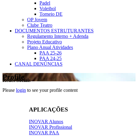
Padel
Voleibol
Torneio DE
OP Jovem
Clube Teatro
DOCUMENTOS ESTRUTURANTES
Regulamento Interno + Adenda
Projeto Educativo
Plano Anual Atividades
PAA 25-26
PAA 24-25
CANAL DENÚNCIAS
Profile
Redes Sociais
Please
login
to see your profile content
APLICAÇÕES
INOVAR Alunos
INOVAR Profissional
INOVAR PAA