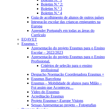
Boletim N.º 2:
Boletim N.º 3
Boletim N.º 4
Guia de acolhimento de alunos de outros países
Integração escolar das crianças emigrantes na
Europa
Aprender Português em todas as áreas do
Currículo
EQAVET
Erasmus +
Apresentação do projeto Erasmus para o Ensino
Escolar – 2022/2023
Apresentação do projeto Erasmus para o Ensino
Profissional.
Critérios de seleção para o ensino
profissional
Despacho Noemação Coordenadora Erasmus +
Erasmus Barcelona
Erasmus – Mobilidade de alunos para Milão –
Foi assim que Aconteceu…
Video do Erasmus
Acreditação Erasmus
Projeto Erasmus+-Europe Visions
Sessao Apresentacao projeto – Fotografias