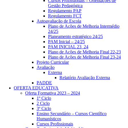
Cursos Profissionais – Orientações de
Gestão Pedagógica
Regulamento PAP
Regulamento FCT
Autoavaliação de Escola
Plano de Ações de Melhoria Intermédio
24/25
Planeamento estratégico 24/25
PAM Inicial – 24/25
PAM INICIAL 23_24
Plano de Ações de Melhoria Final 22-23
Plano de Ações de Melhoria Final 23-24
Projeto Curricular
Avaliação
Externa
Relatório Avaliação Externa
PADDE
OFERTA EDUCATIVA
Oferta Formativa 2023 – 2024
1º Ciclo
2 Ciclo
3º Ciclo
Ensino Secundário – Cursos Científico
Humanísticos
Cursos Profissionais