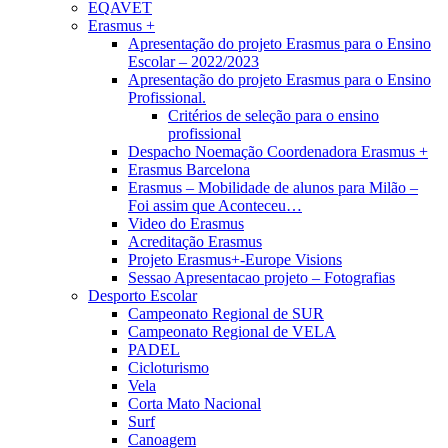
EQAVET
Erasmus +
Apresentação do projeto Erasmus para o Ensino
Escolar – 2022/2023
Apresentação do projeto Erasmus para o Ensino
Profissional.
Critérios de seleção para o ensino
profissional
Despacho Noemação Coordenadora Erasmus +
Erasmus Barcelona
Erasmus – Mobilidade de alunos para Milão –
Foi assim que Aconteceu…
Video do Erasmus
Acreditação Erasmus
Projeto Erasmus+-Europe Visions
Sessao Apresentacao projeto – Fotografias
Desporto Escolar
Campeonato Regional de SUR
Campeonato Regional de VELA
PADEL
Cicloturismo
Vela
Corta Mato Nacional
Surf
Canoagem