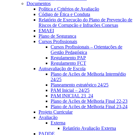
Documentos
Política e Critérios de Avaliação
Código de Ética e Conduta
Relatório de Execução do Plano de Prevenção de
Riscos de Corrupção e Infrações Conexas
EMAEI
Plano de Segurança
Cursos Profissionais
Cursos Profissionais – Orientações de
Gestão Pedagógica
Regulamento PAP
Regulamento FCT
Autoavaliação de Escola
Plano de Ações de Melhoria Intermédio
24/25
Planeamento estratégico 24/25
PAM Inicial – 24/25
PAM INICIAL 23_24
Plano de Ações de Melhoria Final 22-23
Plano de Ações de Melhoria Final 23-24
Projeto Curricular
Avaliação
Externa
Relatório Avaliação Externa
PADDE