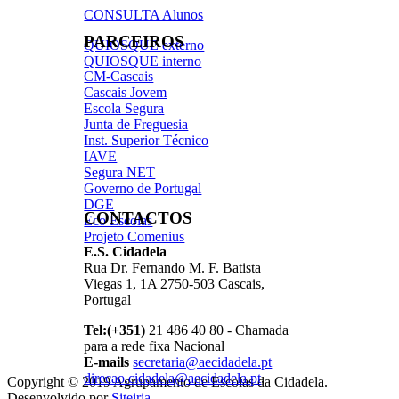
CONSULTA Alunos
PARCEIROS
QUIOSQUE externo
QUIOSQUE interno
CM-Cascais
Cascais Jovem
Escola Segura
Junta de Freguesia
Inst. Superior Técnico
IAVE
Segura NET
Governo de Portugal
DGE
CONTACTOS
Eco Escolas
Projeto Comenius
E.S. Cidadela
Rua Dr. Fernando M. F. Batista
Viegas 1, 1A 2750-503 Cascais,
Portugal
Tel:(+351)
21 486 40 80 - Chamada
para a rede fixa Nacional
E-mails
secretaria@aecidadela.pt
direcao.cidadela@aecidadela.pt
,
Copyright © 2019 Agrupamento de Escolas da Cidadela.
Desenvolvido por
Siteiria
.