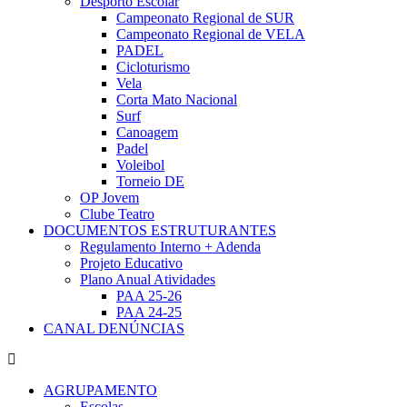
Desporto Escolar
Campeonato Regional de SUR
Campeonato Regional de VELA
PADEL
Cicloturismo
Vela
Corta Mato Nacional
Surf
Canoagem
Padel
Voleibol
Torneio DE
OP Jovem
Clube Teatro
DOCUMENTOS ESTRUTURANTES
Regulamento Interno + Adenda
Projeto Educativo
Plano Anual Atividades
PAA 25-26
PAA 24-25
CANAL DENÚNCIAS
AGRUPAMENTO
Escolas