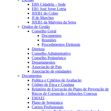
EBS Cidadela – Sede
EB1 José Jorge Letria
JI/EB1 do Cobre
JI de Murches
JI/EB1 da Malveira da Serra
Orgãos de Gestão
Conselho Geral
Documentos
Reuniões
Procedimentos Eleitorais
Diretora
Conselho Administrativo
Conselho Pedagógico
Departamentos
Associação de Pais
Associação de estudantes
Documentos
Política e Critérios de Avaliação
Código de Ética e Conduta
Relatório de Execução do Plano de Prevenção de
Riscos de Corrupção e Infrações Conexas
EMAEI
Plano de Segurança
Cursos Profissionais